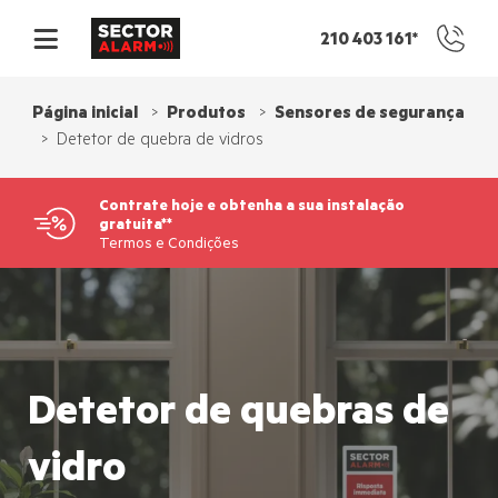
210 403 161*
Recomende um amigo
Contacto
Página inicial
Produtos
Sensores de segurança
Detetor de quebra de vidros
Novo em Sector Alarm
Contrate hoje e obtenha a sua instalação
gratuita**
Pagamento
Termos e Condições
Detetor de quebras de
vidro