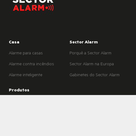
Casa
Sector Alarm
Alarme para casas
Porquê a Sector Alarm
Alarme contra incêndios
Sector Alarm na Europa
Alarme inteligente
Gabinetes do Sector Alarm
Produtos
Produtos de alarme inteligente
Escritório Entroncamento: Rua
Vergílio Mendes, nº 5 2330-
Sensores de segurança
048 Entroncamento
Escritório Porto: Av. Dr.
Elementos essenciais
Moreira Sousa, nº 593, 4415-
284 Pedroso