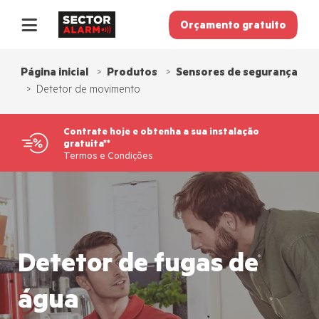
Orçamento gratuito
Recomende um amigo
Contacto
Página inicial
Produtos
Sensores de segurança
Detetor de movimento
Novo em Sector Alarm
Contrate hoje e obtenha a sua instalação
gratuita**
Pagamento
Termos e Condições
Detetor de fugas de
água