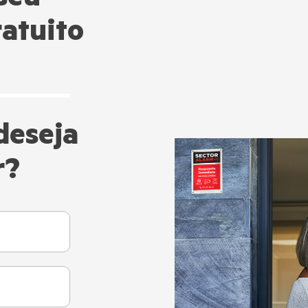
 seu
atuito
deseja
r?