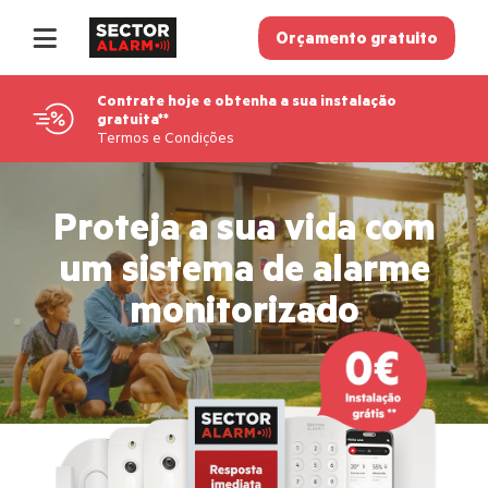
Orçamento gratuito
Recomende um amigo
Contrate hoje e obtenha a sua instalação
Contacto
gratuita**
Termos e Condições
Novo em Sector Alarm
Proteja a sua vida
com
Pagamento
um sistema de alarme
monitorizado