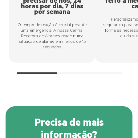
precisar de nós, 24
feito à me
horas por dia, 7 dias
c
por semana
Personalizamo
O tempo de reação é crucial perante
segurança para se
uma emergência. A nossa Central
forma às necessi
Recetora de Alarmes reage numa
ou da su
situação de alarme em menos de 15
segundos.
Precisa de mais
informação?