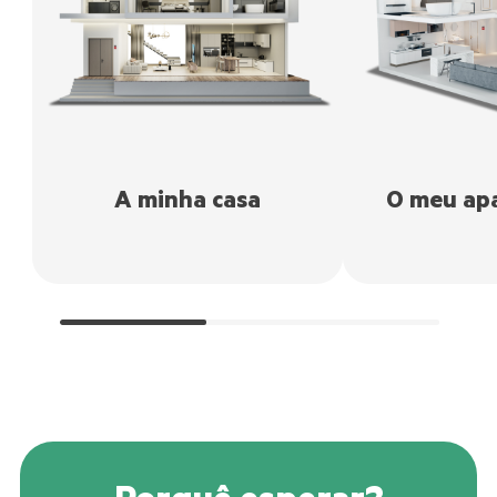
A minha casa
O meu ap