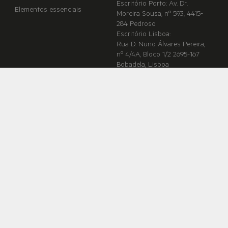
Escritório Porto: Av. Dr.
Elementos essenciais
Moreira Sousa, nº 593, 4415-
284 Pedroso
Escritório Lisboa:
Rua D. Nuno Álvares Pereira,
nº 4/4A, Bloco 1/2 2695-167
Bobadela, Lisboa
© Sector Alarm. Todos os direitos reservados. Os nomes dos
produtos/serviços listados neste documento são marcas e/ou
marcas registadas dos seus respetivos proprietários e
utilizados sob licença. O uso não autorizado é estritamente
proibido.
Política de Privacidade
Política de Cookies
Whistle blower
Livro de Reclamações
Alvará 78C do MAI